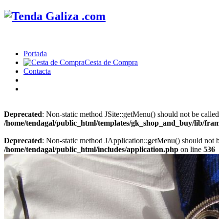
Portada
Cesta de Compra
Contacta
Deprecated
: Non-static method JSite::getMenu() should not be called
/home/tendagal/public_html/templates/gk_shop_and_buy/lib/fra
Deprecated
: Non-static method JApplication::getMenu() should not be
/home/tendagal/public_html/includes/application.php
on line
536