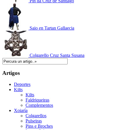
Pin da Cruz de Santiago
Saio en Tartan Gallaecia
Colgarello Cruz Santa Susana
Artigos
Deportes
Kilts
Kilts
Faldriqueiras
Complementos
Xoiaría
Colgarellos
Pulseiras
Pins e Broches