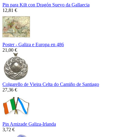
Pin para Kilt con Dragón Suevo da Gallaecia
12,81 €
Poster - Galiza e Europa en 486
21,00 €
Colgarello de Vieira Celta do Camiño de Santiago
27,36 €
Pin Amizade Galiza-Irlanda
3,72 €