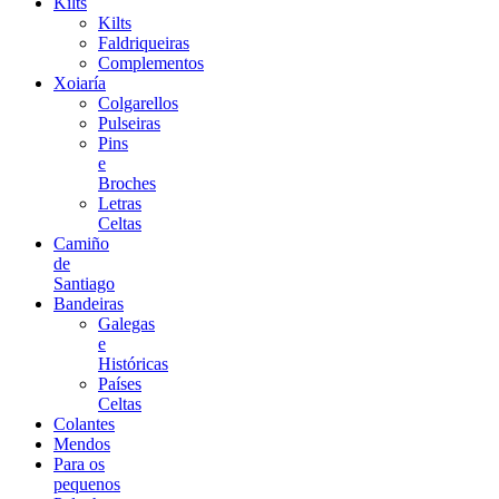
Kilts
Kilts
Faldriqueiras
Complementos
Xoiaría
Colgarellos
Pulseiras
Pins
e
Broches
Letras
Celtas
Camiño
de
Santiago
Bandeiras
Galegas
e
Históricas
Países
Celtas
Colantes
Mendos
Para os
pequenos