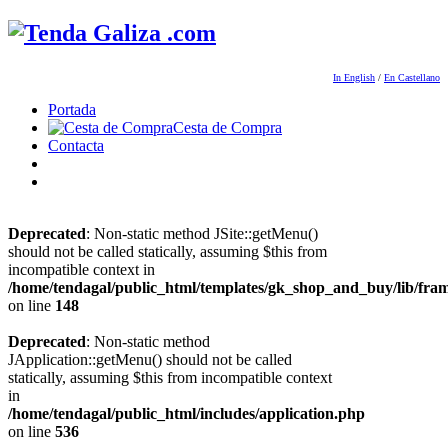
In English
/
En Castellano
Portada
Cesta de Compra
Contacta
Deprecated
: Non-static method JSite::getMenu()
should not be called statically, assuming $this from
incompatible context in
/home/tendagal/public_html/templates/gk_shop_and_buy/lib/fra
on line
148
Deprecated
: Non-static method
JApplication::getMenu() should not be called
statically, assuming $this from incompatible context
in
/home/tendagal/public_html/includes/application.php
on line
536