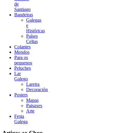
de
Santiago
Bandeiras
Galegas
e
Históricas
Países
Celtas
Colantes
Mendos
Para os
pequenos
Peluches
Lar
Galego
Lareira
Decoración
Posters
Mapas
Paisaxes
Arte
Festa
Galega
Artigos ao Chou