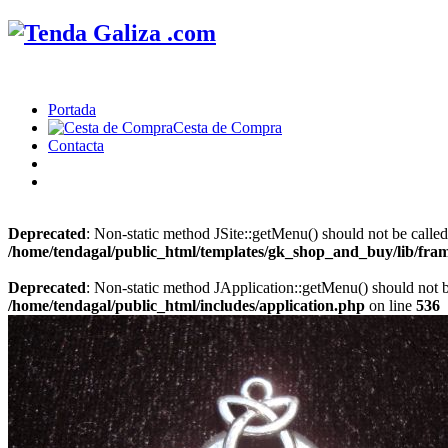
Portada
Cesta de Compra
Contacta
Deprecated
: Non-static method JSite::getMenu() should not be called
/home/tendagal/public_html/templates/gk_shop_and_buy/lib/fra
Deprecated
: Non-static method JApplication::getMenu() should not be
/home/tendagal/public_html/includes/application.php
on line
536