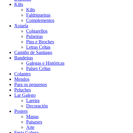
Kilts
Kilts
Faldriqueiras
Complementos
Xoiaría
Colgarellos
Pulseiras
Pins e Broches
Letras Celtas
Camiño de Santiago
Bandeiras
Galegas e Históricas
Países Celtas
Colantes
Mendos
Para os pequenos
Peluches
Lar Galego
Lareira
Decoración
Posters
Mapas
Paisaxes
Arte
Festa Galega