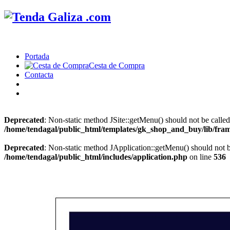
Portada
Cesta de Compra
Contacta
Deprecated
: Non-static method JSite::getMenu() should not be called
/home/tendagal/public_html/templates/gk_shop_and_buy/lib/fra
Deprecated
: Non-static method JApplication::getMenu() should not be
/home/tendagal/public_html/includes/application.php
on line
536