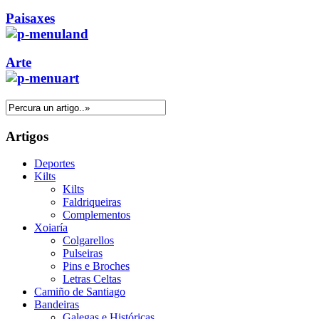
Paisaxes
Arte
Artigos
Deportes
Kilts
Kilts
Faldriqueiras
Complementos
Xoiaría
Colgarellos
Pulseiras
Pins e Broches
Letras Celtas
Camiño de Santiago
Bandeiras
Galegas e Históricas