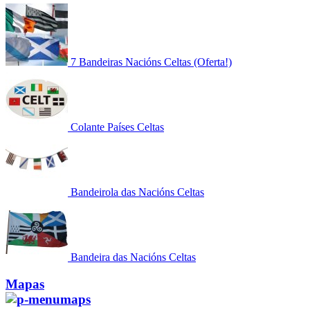
7 Bandeiras Nacións Celtas (Oferta!)
Colante Países Celtas
Bandeirola das Nacións Celtas
Bandeira das Nacións Celtas
Mapas