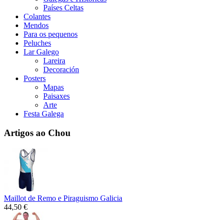
Países Celtas
Colantes
Mendos
Para os pequenos
Peluches
Lar Galego
Lareira
Decoración
Posters
Mapas
Paisaxes
Arte
Festa Galega
Artigos ao Chou
Maillot de Remo e Piraguismo Galicia
44,50 €