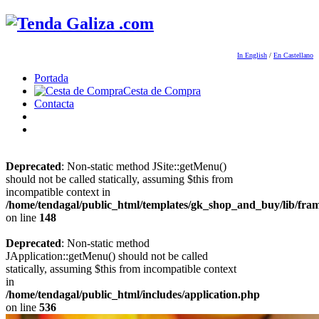
In English
/
En Castellano
Portada
Cesta de Compra
Contacta
Deprecated
: Non-static method JSite::getMenu()
should not be called statically, assuming $this from
incompatible context in
/home/tendagal/public_html/templates/gk_shop_and_buy/lib/fra
on line
148
Deprecated
: Non-static method
JApplication::getMenu() should not be called
statically, assuming $this from incompatible context
in
/home/tendagal/public_html/includes/application.php
on line
536