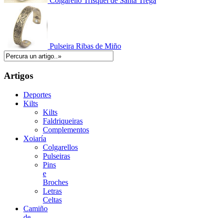
Colgarello Trisquel de Santa Trega
Pulseira Ribas de Miño
Artigos
Deportes
Kilts
Kilts
Faldriqueiras
Complementos
Xoiaría
Colgarellos
Pulseiras
Pins
e
Broches
Letras
Celtas
Camiño
de