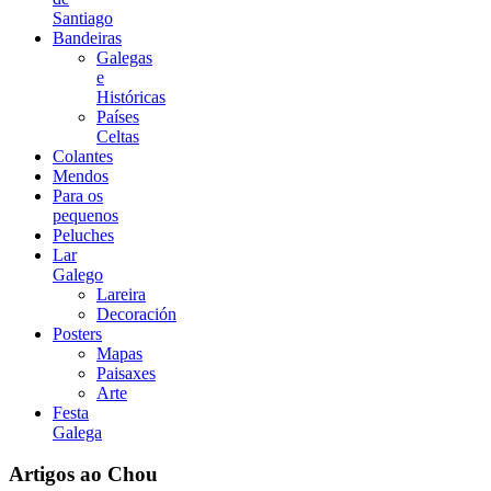
Santiago
Bandeiras
Galegas
e
Históricas
Países
Celtas
Colantes
Mendos
Para os
pequenos
Peluches
Lar
Galego
Lareira
Decoración
Posters
Mapas
Paisaxes
Arte
Festa
Galega
Artigos ao Chou