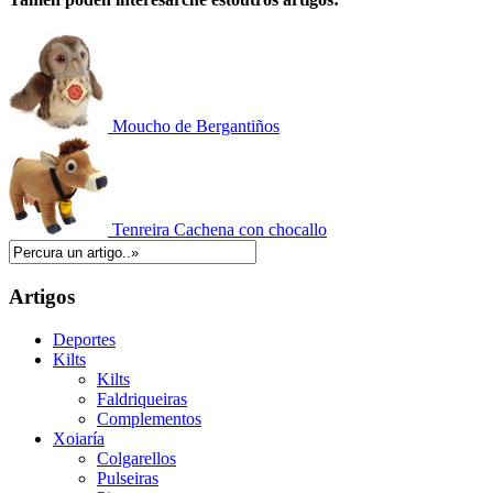
Moucho de Bergantiños
Tenreira Cachena con chocallo
Artigos
Deportes
Kilts
Kilts
Faldriqueiras
Complementos
Xoiaría
Colgarellos
Pulseiras