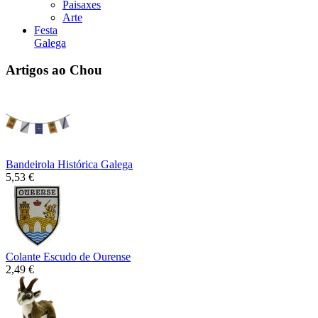
Paisaxes
Arte
Festa
Galega
Artigos ao Chou
Bandeirola Histórica Galega
5,53 €
Colante Escudo de Ourense
2,49 €