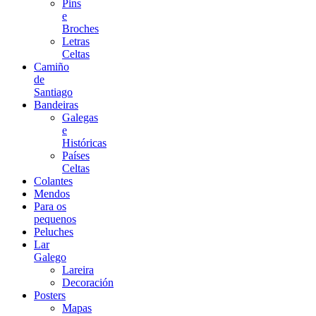
Pins
e
Broches
Letras
Celtas
Camiño
de
Santiago
Bandeiras
Galegas
e
Históricas
Países
Celtas
Colantes
Mendos
Para os
pequenos
Peluches
Lar
Galego
Lareira
Decoración
Posters
Mapas