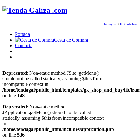
In English
/
En Castellano
Portada
Cesta de Compra
Contacta
Deprecated
: Non-static method JSite::getMenu()
should not be called statically, assuming $this from
incompatible context in
/home/tendagal/public_html/templates/gk_shop_and_buy/lib/fra
on line
148
Deprecated
: Non-static method
JApplication::getMenu() should not be called
statically, assuming $this from incompatible context
in
/home/tendagal/public_html/includes/application.php
on line
536