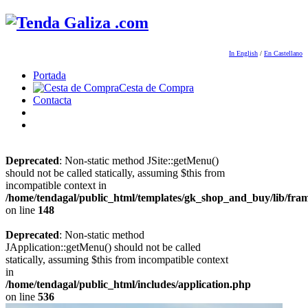
In English
/
En Castellano
Portada
Cesta de Compra
Contacta
Deprecated
: Non-static method JSite::getMenu()
should not be called statically, assuming $this from
incompatible context in
/home/tendagal/public_html/templates/gk_shop_and_buy/lib/fra
on line
148
Deprecated
: Non-static method
JApplication::getMenu() should not be called
statically, assuming $this from incompatible context
in
/home/tendagal/public_html/includes/application.php
on line
536