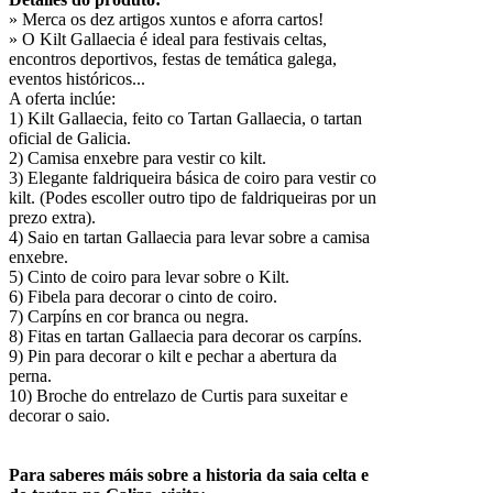
» Merca os dez artigos xuntos e aforra cartos!
» O Kilt Gallaecia é ideal para festivais celtas,
encontros deportivos, festas de temática galega,
eventos históricos...
A oferta inclúe:
1) Kilt Gallaecia, feito co Tartan Gallaecia, o tartan
oficial de Galicia.
2) Camisa enxebre para vestir co kilt.
3) Elegante faldriqueira básica de coiro para vestir co
kilt. (Podes escoller outro tipo de faldriqueiras por un
prezo extra).
4) Saio en tartan Gallaecia para levar sobre a camisa
enxebre.
5) Cinto de coiro para levar sobre o Kilt.
6) Fibela para decorar o cinto de coiro.
7) Carpíns en cor branca ou negra.
8) Fitas en tartan Gallaecia para decorar os carpíns.
9) Pin para decorar o kilt e pechar a abertura da
perna.
10) Broche do entrelazo de Curtis para suxeitar e
decorar o saio.
Para saberes máis sobre a historia da saia celta e