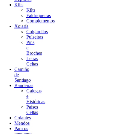
Kilts
Kilts
Faldriqueiras
Complementos
Xoiaría
Colgarellos
Pulseiras
Pins
e
Broches
Letras
Celtas
Camiño
de
Santiago
Bandeiras
Galegas
e
Históricas
Países
Celtas
Colantes
Mendos
Para os
pequenos