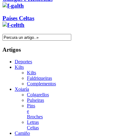
Países Celtas
Artigos
Deportes
Kilts
Kilts
Faldriqueiras
Complementos
Xoiaría
Colgarellos
Pulseiras
Pins
e
Broches
Letras
Celtas
Camiño