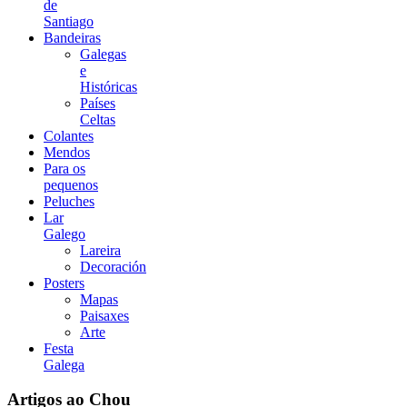
de
Santiago
Bandeiras
Galegas
e
Históricas
Países
Celtas
Colantes
Mendos
Para os
pequenos
Peluches
Lar
Galego
Lareira
Decoración
Posters
Mapas
Paisaxes
Arte
Festa
Galega
Artigos ao Chou