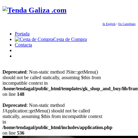
In English
/
En Castellano
Portada
Cesta de Compra
Contacta
Deprecated
: Non-static method JSite::getMenu()
should not be called statically, assuming $this from
incompatible context in
/home/tendagal/public_html/templates/gk_shop_and_buy/lib/fra
on line
148
Deprecated
: Non-static method
JApplication::getMenu() should not be called
statically, assuming $this from incompatible context
in
/home/tendagal/public_html/includes/application.php
on line
536